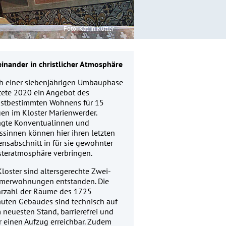
Foto: Katrin Kutter
einander in christlicher Atmosphäre
h einer siebenjährigen Umbauphase
rtete 2020 ein Angebot des
bstbestimmten Wohnens für 15
uen im Kloster Marienwerder.
agte Konventualinnen und
ssinnen können hier ihren letzten
ensabschnitt in für sie gewohnter
steratmosphäre verbringen.
loster sind altersgerechte Zwei-
merwohnungen entstanden. Die
rzahl der Räume des 1725
auten Gebäudes sind technisch auf
 neuesten Stand, barrierefrei und
r einen Aufzug erreichbar. Zudem