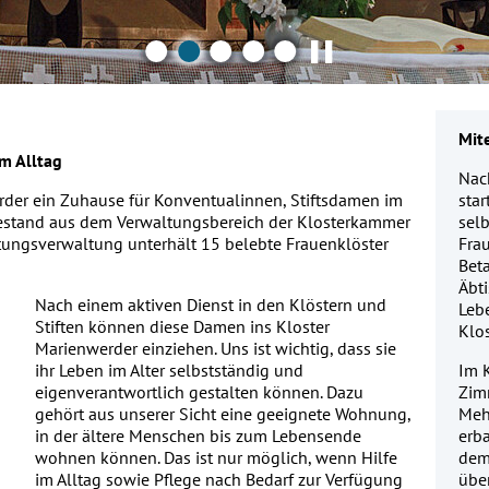
▌▌
Mit
m Alltag
Nac
werder ein Zuhause für Konventualinnen, Stiftsdamen im
sta
estand aus dem Verwaltungsbereich der Klosterkammer
sel
tungsverwaltung unterhält 15 belebte Frauenklöster
Fra
Bet
Äbti
Nach einem aktiven Dienst in den Klöstern und
Leb
Stiften können diese Damen ins Kloster
Klo
Marienwerder einziehen. Uns ist wichtig, dass sie
ihr Leben im Alter selbstständig und
Im K
eigenverantwortlich gestalten können. Dazu
Zim
gehört aus unserer Sicht eine geeignete Wohnung,
Meh
in der ältere Menschen bis zum Lebensende
erb
wohnen können. Das ist nur möglich, wenn Hilfe
dem
im Alltag sowie Pflege nach Bedarf zur Verfügung
übe