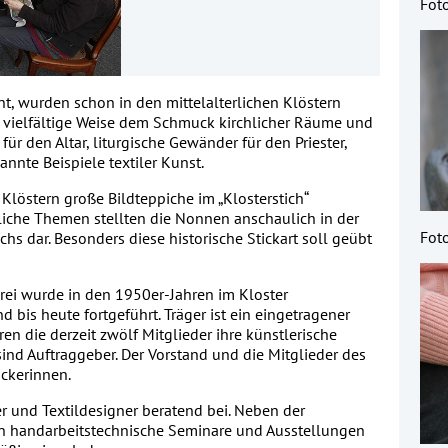
Fot
nt, wurden schon in den mittelalterlichen Klöstern
uf vielfältige Weise dem Schmuck kirchlicher Räume und
für den Altar, liturgische Gewänder für den Priester,
nnte Beispiele textiler Kunst.
 Klöstern große Bildteppiche im „Klosterstich“
tliche Themen stellten die Nonnen anschaulich in der
Foto
chs dar. Besonders diese historische Stickart soll geübt
erei wurde in den 1950er-Jahren im Kloster
is heute fortgeführt. Träger ist ein eingetragener
en die derzeit zwölf Mitglieder ihre künstlerische
ind Auftraggeber. Der Vorstand und die Mitglieder des
ickerinnen.
r und Textildesigner beratend bei. Neben der
n handarbeitstechnische Seminare und Ausstellungen